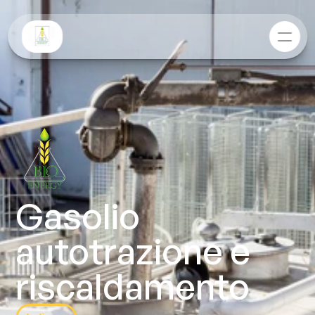
Gasolio 
autotrazione e 
riscaldamento